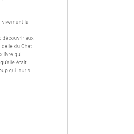
, vivement la 
t découvrir aux 
 celle du Chat 
 livre qui 
u'elle était 
pup qui leur a 