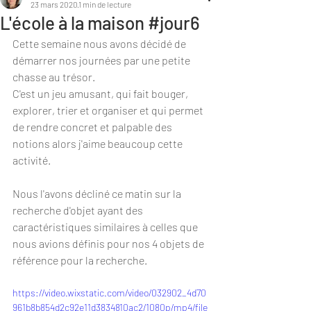
23 mars 2020
1 min de lecture
L'école à la maison #jour6
Cette semaine nous avons décidé de 
démarrer nos journées par une petite 
chasse au trésor.
C'est un jeu amusant, qui fait bouger, 
explorer, trier et organiser et qui permet 
de rendre concret et palpable des 
notions alors j'aime beaucoup cette 
activité.
Nous l'avons décliné ce matin sur la 
recherche d'objet ayant des 
caractéristiques similaires à celles que 
nous avions définis pour nos 4 objets de 
référence pour la recherche. 
https://video.wixstatic.com/video/032902_4d70
961b8b854d2c92e11d3834810ac2/1080p/mp4/file