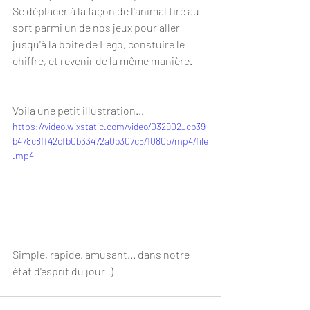
Se déplacer à la façon de l'animal tiré au 
sort parmi un de nos jeux pour aller 
jusqu'à la boite de Lego, constuire le 
chiffre, et revenir de la même manière.
Voila une petit illustration...
https://video.wixstatic.com/video/032902_cb39
b478c8ff42cfb0b33472a0b307c5/1080p/mp4/file
.mp4
Simple, rapide, amusant... dans notre 
état d'esprit du jour :)